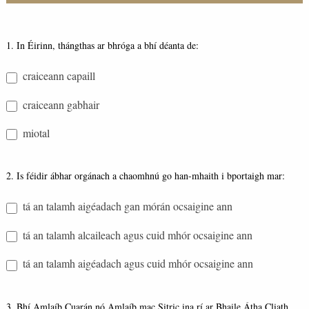
Bróg
1. In Éirinn, thángthas ar bhróga a bhí déanta de:
Quiz
craiceann capaill
craiceann gabhair
miotal
2. Is féidir ábhar orgánach a chaomhnú go han-mhaith i bportaigh mar:
tá an talamh aigéadach gan mórán ocsaigine ann
tá an talamh alcaileach agus cuid mhór ocsaigine ann
tá an talamh aigéadach agus cuid mhór ocsaigine ann
3. Bhí Amlaíb Cuarán nó Amlaíb mac Sitric ina rí ar Bhaile Átha Cliath