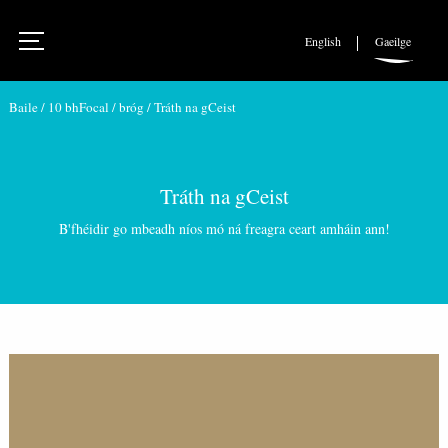
English
Gaeilge
Baile
/
10 bhFocal
/
bróg
/
Tráth na gCeist
Tráth na gCeist
B'fhéidir go mbeadh níos mó ná freagra ceart amháin ann!