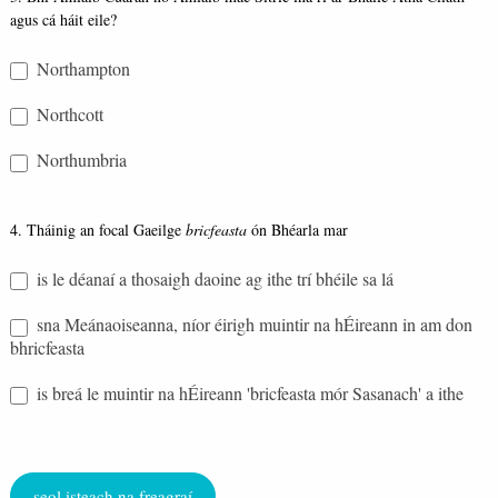
agus cá háit eile?
Northampton
Northcott
Northumbria
4. Tháinig an focal Gaeilge
bricfeasta
ón Bhéarla mar
is le déanaí a thosaigh daoine ag ithe trí bhéile sa lá
sna Meánaoiseanna, níor éirigh muintir na hÉireann in am don
bhricfeasta
is breá le muintir na hÉireann 'bricfeasta mór Sasanach' a ithe
seol isteach na freagraí