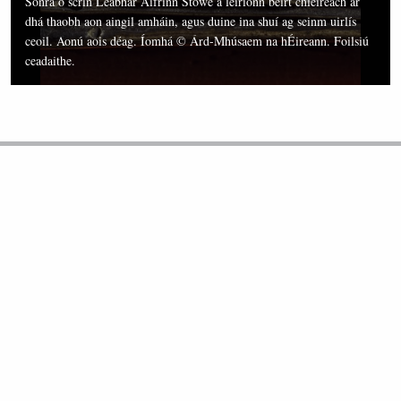
Sonra ó scrín Leabhar Aifrinn Stowe a léiríonn beirt chléireach ar
dhá thaobh aon aingil amháin, agus duine ina shuí ag seinm uirlís
ceoil. Aonú aois déag. Íomhá © Árd-Mhúsaem na hÉireann. Foilsiú
ceadaithe.