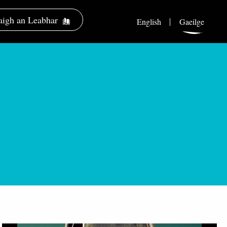
igh an Leabhar
English
Gaeilge