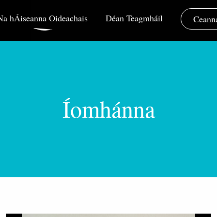
Na hÁiseanna Oideachais
Déan Teagmháil
Ceanna
Íomhánna