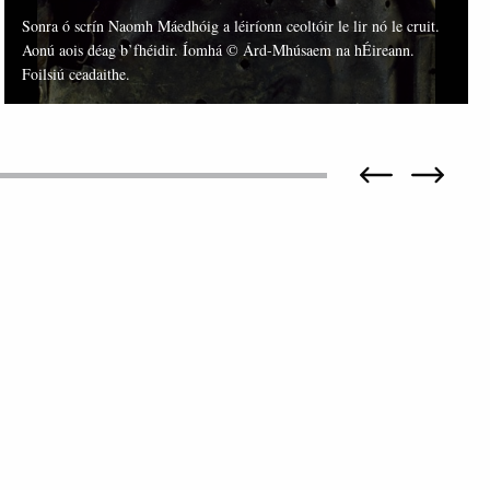
Sonra ó scrín Naomh Máedhóig a léiríonn ceoltóir le lir nó le cruit.
Aonú aois déag b’fhéidir. Íomhá © Árd-Mhúsaem na hÉireann.
Foilsiú ceadaithe.