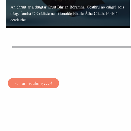
An chruit ar a dtugtar Cruit Bhrian Bóramha. Ceathrú no cúigiú aois
déag. Íomhá © Coláiste na Tríonóide Bhaile Átha Cliath. Foilsiú
ceadaithe.
ar ais chuig
ceol