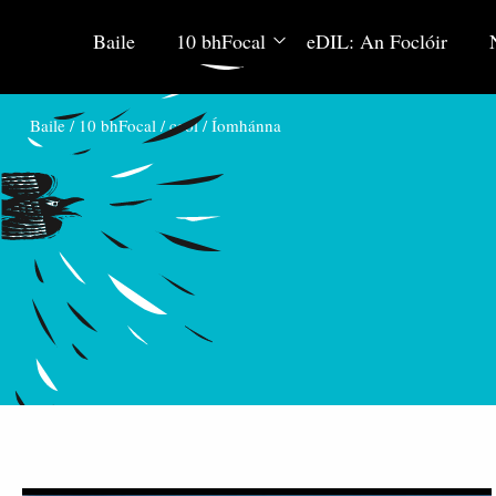
Baile
10 bhFocal
eDIL: An Foclóir
Baile
/
10 bhFocal
/
ceol
/
Íomhánna